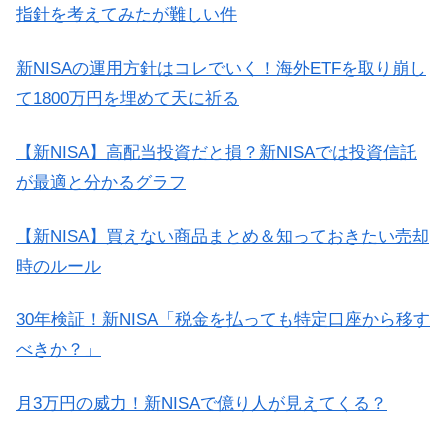
指針を考えてみたが難しい件
新NISAの運用方針はコレでいく！海外ETFを取り崩し
て1800万円を埋めて天に祈る
【新NISA】高配当投資だと損？新NISAでは投資信託
が最適と分かるグラフ
【新NISA】買えない商品まとめ＆知っておきたい売却
時のルール
30年検証！新NISA「税金を払っても特定口座から移す
べきか？」
月3万円の威力！新NISAで億り人が見えてくる？