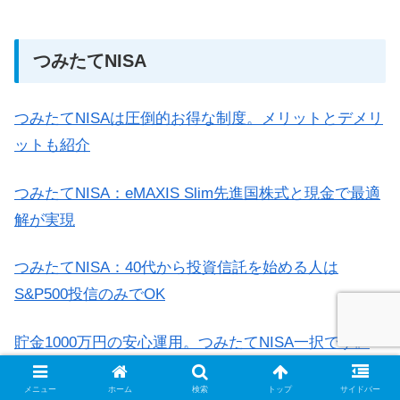
つみたてNISA
つみたてNISAは圧倒的お得な制度。メリットとデメリ
ットも紹介
つみたてNISA：eMAXIS Slim先進国株式と現金で最適
解が実現
つみたてNISA：40代から投資信託を始める人は
S&P500投信のみでOK
貯金1000万円の安心運用。つみたてNISA一択です。
【手順と説明あり】
メニュー
ホーム
検索
トップ
サイドバー