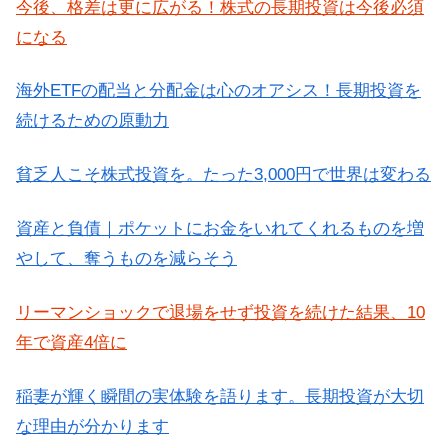
今後、格差は更に広がる！株式の長期投資は今後必須
になる
海外ETFの配当と分配金は心のオアシス！長期投資を
続けるための原動力
貧乏人こそ株式投資を。たった3,000円で世界は変わる
資産と負債｜ポケットにお金をいれてくれるものを増
やして、奪うものを減らそう
リーマンショックで退場をせず投資を続けた結果、10
年で資産4倍に
稲妻が輝く瞬間の実体験を語ります。長期投資が大切
な理由が分かります