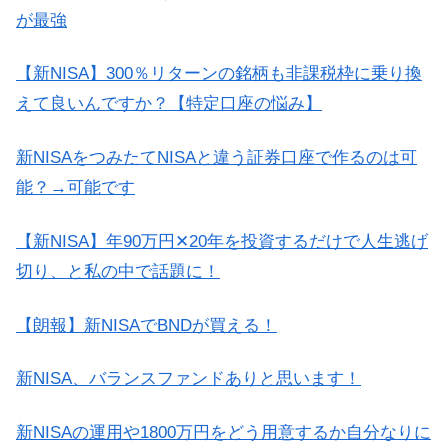
が最強
【新NISA】300％リターンの銘柄も非課税枠に乗り換
えて良いんですか？【特定口座の悩み】
新NISAをつみたてNISAと違う証券口座で作るのは可
能？→可能です
【新NISA】年90万円✕20年を投資するだけで人生逃げ
切り、と私の中で話題に！
【朗報】新NISAでBNDが買える！
新NISA、バランスファンドありと思います！
新NISAの運用や1800万円をどう用意するか自分なりに