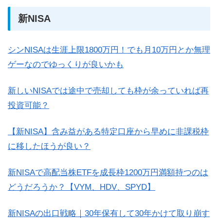
新NISA
シンNISAは生涯上限1800万円！でも月10万円とか無理
ゲーなのでゆっくりが良いかも
新しいNISAでは途中で売却しても枠が余っていれば再
投資可能？
【新NISA】含み益がある特定口座から早めに非課税枠
に移したほうが良い？
新NISAで高配当株ETFを成長枠1200万円満額持つのは
どうだろうか？【VYM、HDV、SPYD】
新NISAの出口戦略｜30年保有して30年かけて取り崩す