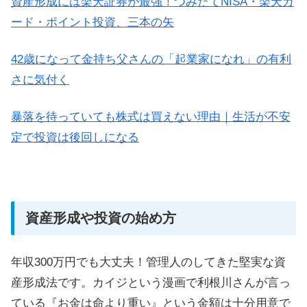
資産形成には楽天証券が最強！つみたてNISA・楽天カ
ード・ポイント投資、三本の矢
42歳になって金持ち父さんの「起業家になれ」の有利
さに気付く
暴落を待っていても株式は買えない理由｜生活が不安
定で投資は後回しになる
資産形成や投資の始め方
年収300万円でも大丈夫！管理人のしてきた堅実な資
産形成法です。カイジという漫画で利根川さんが言っ
ている『お金は命より重い』という金額は十分用意で