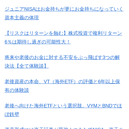
ジュニアNISAはお金持ちが更にお金持ちになっていく
資本主義の体現
【リスクはリターンを蝕む】株式投資で複利リターン
6％は期待し過ぎの可能性大！
将来や老後のお金に対する不安をぶっ飛ばす3つの解
決法【全て体験談】
老後資産の本命、VT（海外ETF）の評価と6年以上保
有の体験談
老後へ向けた海外ETFという選択肢。VYMとBNDでほ
ぼ鉄壁