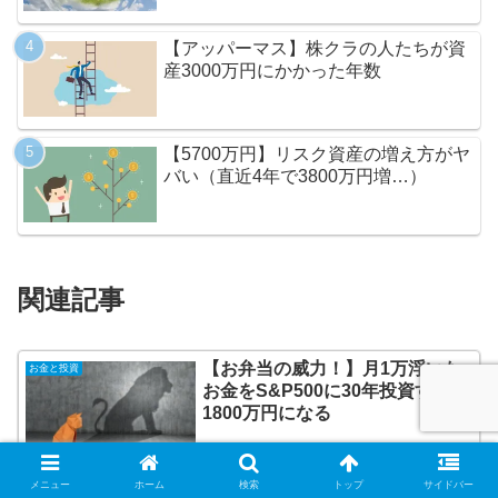
【アッパーマス】株クラの人たちが資
産3000万円にかかった年数
【5700万円】リスク資産の増え方がヤ
バい（直近4年で3800万円増…）
関連記事
【お弁当の威力！】月1万浮いた
お金と投資
お金をS&P500に30年投資すると
1800万円になる
2026.05.28
メニュー
ホーム
検索
トップ
サイドバー