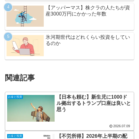
【アッパーマス】株クラの人たちが資
産3000万円にかかった年数
氷河期世代はどれくらい投資をしてい
るのか
関連記事
【日本も頼む】新生児に1000ド
お金と投資
ル拠出するトランプ口座は良いと
思う
2026.07.09
【不労所得】2026年上半期の配
お金と投資