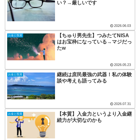
い？→厳しいです
2026.06.03
【ちゅり男先生】つみたてNISA
お金と投資
はお宝枠になっている→マジだっ
たw
2026.05.23
継続は庶民最強の武器！私の体験
お金と投資
談や考えも語ってみる
2026.07.31
【本質】入金力というより入金継
お金と投資
続力が大切なのかも