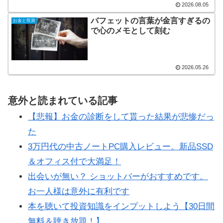
2026.08.05
バフェットの言葉が金言すぎるの
お金と投資
で心のメモとして刻む
2026.05.26
意外と読まれている記事
【悲報】お金の診断をして貰った結果が悲惨だっ
た
3万円代の中古ノートPC購入レビュー。新品SSD
＆オフィス付で大満足！
出会いが無い？ ショットバーがおすすめです。
お一人様は意外に有利です
本を聴いて投資知識をインプットしよう【30日間
無料＆聴き放題！】