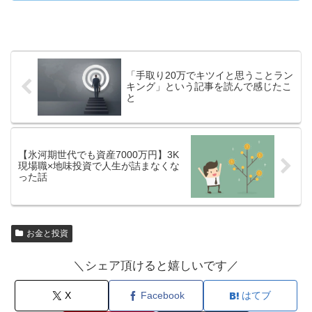
「手取り20万でキツイと思うことラン
キング」という記事を読んで感じたこ
と
【氷河期世代でも資産7000万円】3K
現場職×地味投資で人生が詰まなくな
った話
お金と投資
＼シェア頂けると嬉しいです／
X
Facebook
はてブ