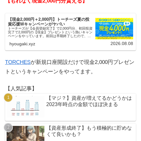
【もれなく現金2,000円分貰える】
【現金2,000円＋2,000円】トーチーズ夏の投
資応援Wキャンペーンがヤバい
トーチーズが【会員登録完了】で2,000円分、初回投資
完了で2,000円の【現金】プレゼントという熱いキャン
ペーンをやっています。前回は早期終了したので、使
える人はお早めにどうぞ。
2026.08.08
hyougaki.xyz
TORCHES
が新規口座開設だけで現金2,000円プレゼン
トというキャンペーンをやってます。
【人気記事】
【マジ？】資産が増えてるかどうかは
2023年時点の金額でほぼ決まる
【資産形成終了】もう積極的に貯めな
くて良いかも？