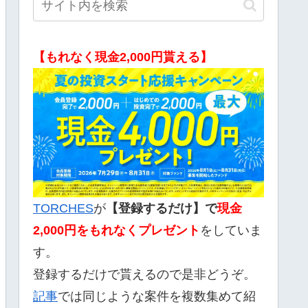
【もれなく現金2,000円貰える】
TORCHES
が
【登録するだけ】で
現金
2,000
円をもれなくプレゼント
をしていま
す。
登録するだけで貰えるので是非どうぞ。
記事
では同じような案件を複数集めて紹