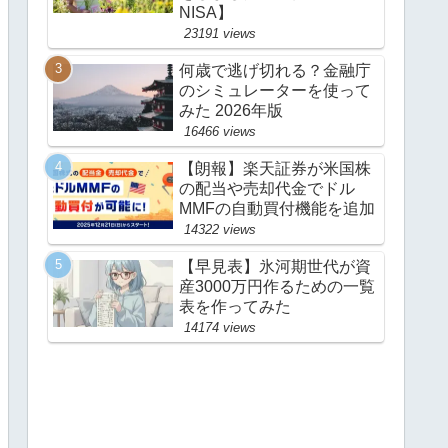
NISA】
23191 views
何歳で逃げ切れる？金融庁
のシミュレーターを使って
みた 2026年版
16466 views
【朗報】楽天証券が米国株
の配当や売却代金でドル
MMFの自動買付機能を追加
14322 views
【早見表】氷河期世代が資
産3000万円作るための一覧
表を作ってみた
14174 views