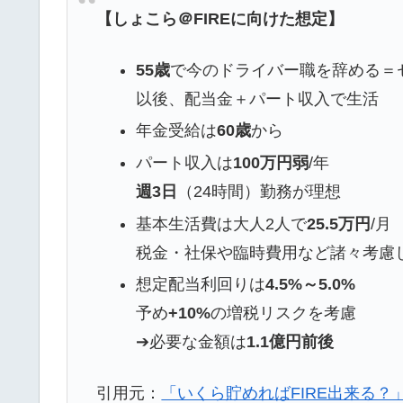
【しょこら＠FIREに向けた想定】
55歳
で今のドライバー職を辞める＝
以後、配当金＋パート収入で生活
年金受給は
60歳
から
パート収入は
100万円弱
/年
週3日
（24時間）勤務が理想
基本生活費は大人2人で
25.5万円
/月
税金・社保や臨時費用など諸々考慮
想定配当利回りは
4.5%～5.0%
予め
+10%
の増税リスクを考慮
➔必要な金額は
1.1億円前後
引用元：
「いくら貯めればFIRE出来る