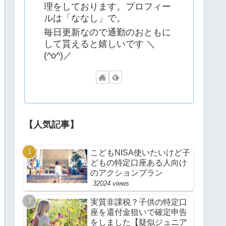
理をしております。プロフィー
ルは「ななし」で。
毎日更新なので通勤のおともに
して貰えると嬉しいです ＼
(^o^)／
【人気記事】
こどもNISA使いたいけど子
どもの特定口座ある人向け
のアクションプラン
32024 views
実質非課税？子供の特定口
座を還付金狙いで確定申告
をしました【疑似ジュニア