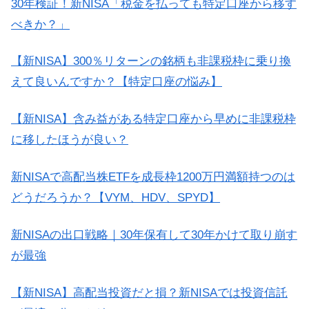
30年検証！新NISA「税金を払っても特定口座から移す
べきか？」
【新NISA】300％リターンの銘柄も非課税枠に乗り換
えて良いんですか？【特定口座の悩み】
【新NISA】含み益がある特定口座から早めに非課税枠
に移したほうが良い？
新NISAで高配当株ETFを成長枠1200万円満額持つのは
どうだろうか？【VYM、HDV、SPYD】
新NISAの出口戦略｜30年保有して30年かけて取り崩す
が最強
【新NISA】高配当投資だと損？新NISAでは投資信託