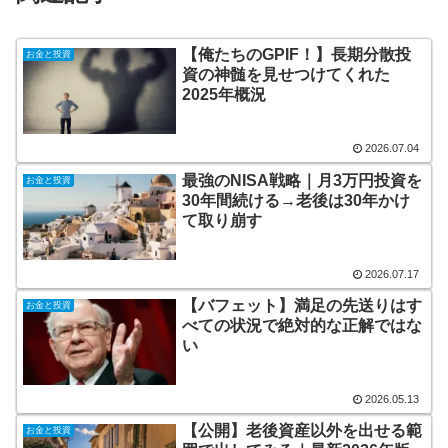
【俺たちのGPIF！】長期分散投
お金と投資
資の神髄を見せつけてくれた
2025年概況
2026.07.04
最強のNISA戦略｜月3万円投資を
お金と投資
30年間続ける→老後は30年かけ
て取り崩す
2026.07.17
【バフェット】満足の先送りはす
お金と投資
べての状況で絶対的な正解ではな
い
2026.05.13
【公開】老後資産以外を出せる範
お金と投資