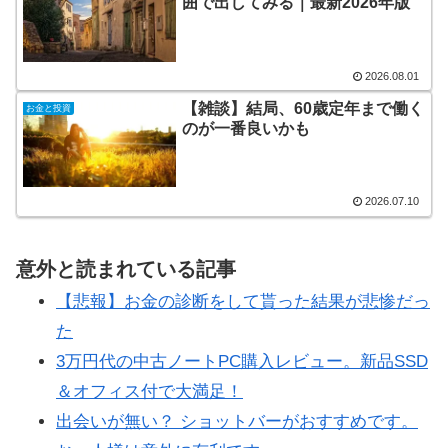
囲で出してみる｜最新2026年版
2026.08.01
【雑談】結局、60歳定年まで働く
お金と投資
のが一番良いかも
2026.07.10
意外と読まれている記事
【悲報】お金の診断をして貰った結果が悲惨だっ
た
3万円代の中古ノートPC購入レビュー。新品SSD
＆オフィス付で大満足！
出会いが無い？ ショットバーがおすすめです。