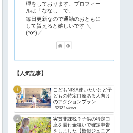
理をしております。プロフィー
ルは「ななし」で。
毎日更新なので通勤のおともに
して貰えると嬉しいです ＼
(^o^)／
【人気記事】
こどもNISA使いたいけど子
どもの特定口座ある人向け
のアクションプラン
32021 views
実質非課税？子供の特定口
座を還付金狙いで確定申告
をしました【疑似ジュニア