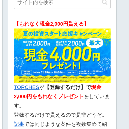
【もれなく現金2,000円貰える】
TORCHES
が
【登録するだけ】で
現金
2,000
円をもれなくプレゼント
をしていま
す。
登録するだけで貰えるので是非どうぞ。
記事
では同じような案件を複数集めて紹