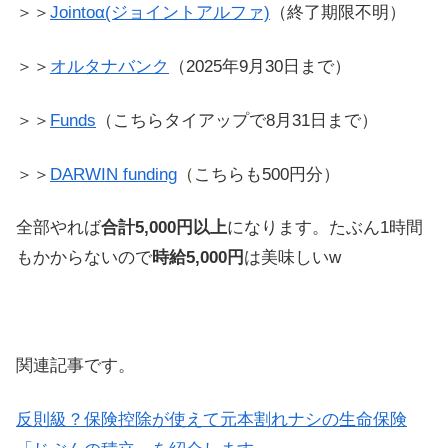
＞＞
Jointoα(ジョイントアルファ)
（終了期限不明）
＞＞
オルタナバンク
（2025年9月30日まで）
＞＞
Funds
（こちらタイアップで8月31日まで）
＞＞
DARWIN funding
（こちらも500円分）
全部やれば
合計5,000円以上
になります。たぶん1時間
もかからないので
時給5,000円
は美味しいw
関連記事です。
反則級？保険控除が使えて元本割れナシの生命保険