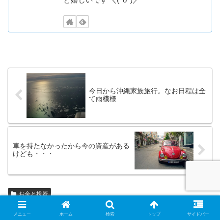
今日から沖縄家族旅行。なお日程は全
て雨模様
車を持たなかったから今の資産がある
けども・・・
お金と投資
メニュー
ホーム
検索
トップ
サイドバー
＼シェア頂けると嬉しいです／