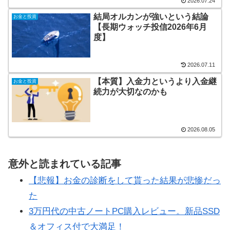
2026.07.24
結局オルカンが強いという結論
お金と投資
【長期ウォッチ投信2026年6月
度】
2026.07.11
【本質】入金力というより入金継
お金と投資
続力が大切なのかも
2026.08.05
意外と読まれている記事
【悲報】お金の診断をして貰った結果が悲惨だっ
た
3万円代の中古ノートPC購入レビュー。新品SSD
＆オフィス付で大満足！