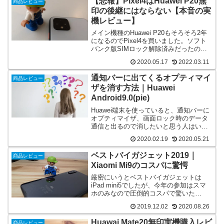
【悲報】Pixel4はHuawei P20無
商品レビュー
印の後継にはならない【本音の実
機レビュー】
メイン機種のHuawei P20もそろそろ2年
になるのでPixel4を買いました。ソフト
バンク版SIMロック解除済みだったので
変なキャリアアプリも無くSIMフリーそ
2020.05.17
2022.03.11
のものでしたが、顔認証が今一つとメイ
ン機への切り替えは悩ましい機種です
通知バーに出てくるオプティマイ
商品レビュー
ね。
ザを消す方法｜Huawei
Android9.0(pie)
Huawei端末を使っていると、通知バーに
オプティマイザ、画面ロック時のデータ
通信と出るので消したいと思う人はいま
せんか？P20を使っていて鬱陶しいので
2020.02.19
2020.05.21
消しました。ネットで探したけど出てこ
ないので消し方を画像5枚で紹介します
ベストバイガジェット2019｜
商品レビュー
Xiaomi Mi9のコスパに驚愕
厳密にいうとベストバイガジェットは
iPad mini5でしたが、今年の参加はスマ
ホのみなので圧倒的コスパで驚いた
Xiaomi Mi9をご紹介します。2020年には
2019.12.02
2020.08.26
日本にも進出してくるのでスマホを検討
中の方はぜひどうぞ。
Huawai Mate20無印実機購入レビ
商品レビュー