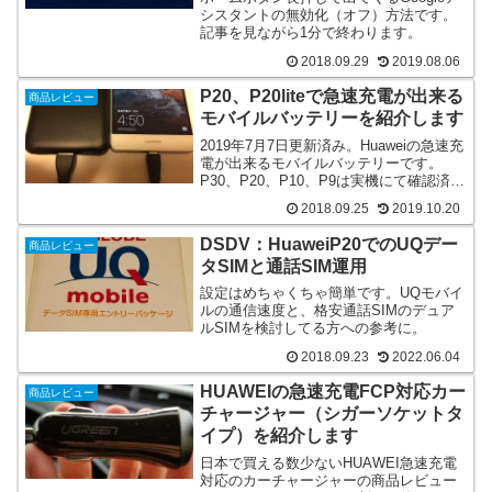
シスタントの無効化（オフ）方法です。
記事を見ながら1分で終わります。
2018.09.29
2019.08.06
P20、P20liteで急速充電が出来る
商品レビュー
モバイルバッテリーを紹介します
2019年7月7日更新済み。Huaweiの急速充
電が出来るモバイルバッテリーです。
P30、P20、P10、P9は実機にて確認済み
です。
2018.09.25
2019.10.20
DSDV：HuaweiP20でのUQデー
商品レビュー
タSIMと通話SIM運用
設定はめちゃくちゃ簡単です。UQモバイ
ルの通信速度と、格安通話SIMのデュア
ルSIMを検討してる方への参考に。
2018.09.23
2022.06.04
HUAWEIの急速充電FCP対応カー
商品レビュー
チャージャー（シガーソケットタ
イプ）を紹介します
日本で買える数少ないHUAWEI急速充電
対応のカーチャージャーの商品レビュー