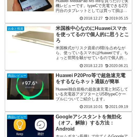
Huawei MediaPad M5 liteを買ったので実
機レビューです。typeCで充電できる2万
円台のタブレットとしては買って損はし
ないモデルでした。
2018.12.27
2019.05.15
米国株中心なのにHuaweiスマホ
お金と投資
を使ってるので個人的に思うとこ
ろ
米国株式がリスク資産の8割を占めなが
ら、使っているスマホはHuaweiです。ち
ょっと世間を騒がせているので個人的に
思う所を。
2018.12.23
2020.06.21
Huawei P20Pro等で超急速充電
商品レビュー
をするならネット通販が簡単
Huawei独自規格の超急速充電と対応して
いる充電器アダプターとUSBtypeCケー
ブルについてご紹介します。
2018.10.01
2021.09.19
Googleアシスタントを無効化
商品レビュー
（オフ、解除）する方法：
Android
ホームボタン長押しで出てくるGoogleア