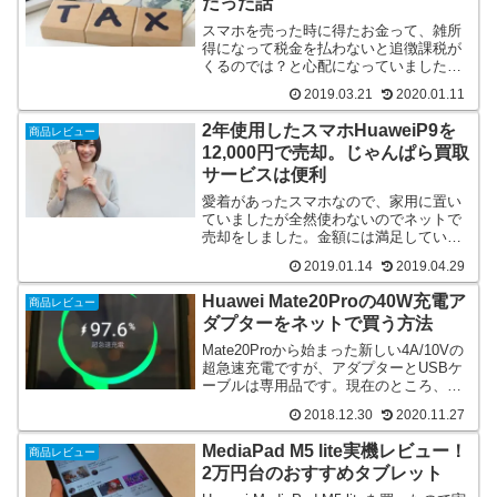
だった話
スマホを売った時に得たお金って、雑所
得になって税金を払わないと追徴課税が
くるのでは？と心配になっていました
が、税務署に確認したら「生活用動産」
2019.03.21
2020.01.11
なので非課税、との事でした。
2年使用したスマホHuaweiP9を
商品レビュー
12,000円で売却。じゃんぱら買取
サービスは便利
愛着があったスマホなので、家用に置い
ていましたが全然使わないのでネットで
売却をしました。金額には満足していま
す。
2019.01.14
2019.04.29
Huawei Mate20Proの40W充電ア
商品レビュー
ダプターをネットで買う方法
Mate20Proから始まった新しい4A/10Vの
超急速充電ですが、アダプターとUSBケ
ーブルは専用品です。現在のところ、公
式ページで購入が一番安心できます。
2018.12.30
2020.11.27
MediaPad M5 lite実機レビュー！
商品レビュー
2万円台のおすすめタブレット