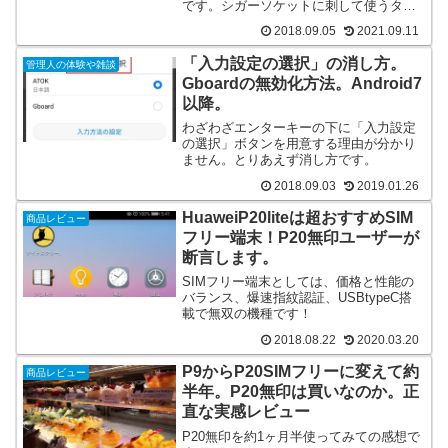
です。シガーソケットに刺して使うタイ
プです。
2018.09.05
2021.09.11
「入力設定の選択」の消し方。
管理人の体験や雑談
Gboardの無効化方法。Android7
以降。
わざわざエンターキーの下に「入力設定
の選択」ボタンを用意する理由が分かり
ません。とりあえず消し方です。
2018.09.03
2019.01.26
HuaweiP20liteは超おすすめSIM
商品レビュー
フリー端末！P20無印ユーザーが
断言します。
SIMフリー端末としては、価格と性能の
バランス、爆速指紋認証、USBtypeC搭
載で無双の機種です！
2018.08.22
2020.03.20
P9からP20SIMフリーに変えて約
商品レビュー
半年。P20無印は買いなのか。正
直な実感レビュー
P20無印を約1ヶ月半使ってみての感想で