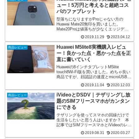
ュー！5万円と考えると超絶コス
パのファブレット
型落ちになりますがProじゃない方の
Huawai Mate20無印を買いました。
Mate20Proは値落ちが少なくエッジディ
スプレイが苦手なので無印にしました。
2019.11.29
2023.04.12
iPhone11より格安で満足度の高い買い物
となりました。写真作例も含め記事を読
Huawei M5lite8実機購入レビュ
商品レビュー
んで頂けると幸いです。
ー！良かった点・悪かった点を正
直に書いていく
Huaweiの8インチタブレットM5lite
touch8Wi-Fi版を買いました。めちゃ良い
商品ですが、顔認証の速度とmicroUSBが
残念な点でした。それ以外は大きな
2019.11.04
2020.12.03
P30Liteといった感じで自宅用としては素
晴らしい商品だと思います。良い点も悪
iVideoとDSDV｜テザリングし放
商品レビュー
い点も紹介していきます。
題のSIMフリースマホがカンタン
にできる
テザリングを使ってスマホの回線だけで
生活をしたいと思う人はいますか？ 本
記事ではSIMフリースマホとiVideoのレン
タルSIMを使った方法を書いておりま
2019.08.31
2020.03.27
す。通信費・固定費を安く上げたいと思