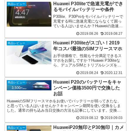
う方はどうぞ記事をお読みください。
Huawei P30liteで急速充電ができ
商品レビュー
るモバイルバッテリーや条件
P30lite、P30Proをモバイルバッテリーで
充電する時に急速充電にならなくて困っ
ている人はいませんか？Huaweiの急速充
電は独自タイプなので純正のアダプタが
2019.08.26
2019.08.27
必要です。それ以外ならPD対応の商品を
使うと解決できます。詳しくは記事で紹
Huawei P30liteがスゴい！2019
商品レビュー
介をしております。
年コスパ最強のSIMフリースマホ
お手頃価格で、性能も十分満足できるス
マホをお探しですか？Huawei P30liteな
ら、デュアルSIMとトリプルレンズを搭
載して、ネットやSNSといった動作もサ
2019.08.24
2020.12.31
クサクです。記事内ではP30liteの詳細を
紹介していきます。
Huawei P20のバッテリーをキャ
商品レビュー
ンペーン価格3500円で交換した
お話
HuaweiのSIMフリースマホをお使いでバッテリーが弱ってきたな、
と思っている人はいませんか？キャンペーン期間を使い交換をしま
した。通常の持ち込み当日交換の方法も記事にしています。交換や
買い替えを考えていた方の参考になれば幸いです。
2019.08.12
2019.09.03
HuaweiP20無印とP30無印｜カメ
商品レビュー