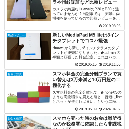
ラや指紋認証など比較レビュー
カメラが綺麗なHuaweiのP20とP30で迷
っていませんか？当記事では、実際に両
機種を使っているので比較レビューをし
ています。P20は1年以上、P30も発売以
2019.08.08
来愛用しています。Antutu性能やディス
プレイ指紋認証などニッチな部分も紹介
新しいMediaPad M5 liteは8イン
商品レビュー
しています。
チタブレットでコスパ最強
Huaweiから新しい8インチクラスのタブ
レットが発売になりました。iPad miniの
半額と頑張った料金設定。これはバカ売
れしそうです。P30liteが欲しかったけど
2019.05.15
2019.11.05
M5liteを買おうか悩んでます。
スマホ料金の完全分離プランで買
お金と投資
い替えは3万未満と10万円超の二
極化する
スマホ料金の完全分離化で、iPhoneXSの
ような高級端末を買える層と、普通にline
とネットが使えれば良い、という二極化
をします。自分はどっちだろうか、とい
2019.05.09
2024.04.07
う参考になれば幸いです。
スマホを売った時のお金は雑所得
お金と投資
なのか税務署に確認したら非課税