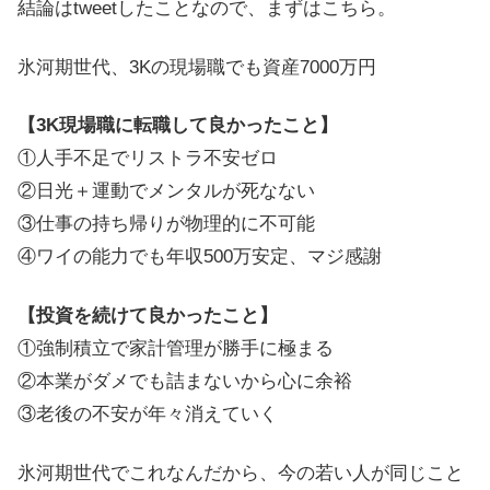
結論はtweetしたことなので、まずはこちら。
氷河期世代、3Kの現場職でも資産7000万円
【3K現場職に転職して良かったこと】
①人手不足でリストラ不安ゼロ
②日光＋運動でメンタルが死なない
③仕事の持ち帰りが物理的に不可能
④ワイの能力でも年収500万安定、マジ感謝
【投資を続けて良かったこと】
①強制積立で家計管理が勝手に極まる
②本業がダメでも詰まないから心に余裕
③老後の不安が年々消えていく
氷河期世代でこれなんだから、今の若い人が同じこと