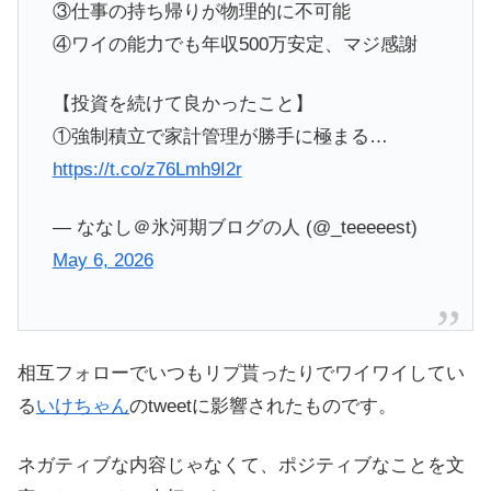
③仕事の持ち帰りが物理的に不可能
④ワイの能力でも年収500万安定、マジ感謝
【投資を続けて良かったこと】
①強制積立で家計管理が勝手に極まる…
https://t.co/z76Lmh9I2r
— ななし＠氷河期ブログの人 (@_teeeeest)
May 6, 2026
相互フォローでいつもリプ貰ったりでワイワイしてい
る
いけちゃん
のtweetに影響されたものです。
ネガティブな内容じゃなくて、ポジティブなことを文