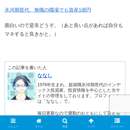
氷河期世代、無職の職場でも資産1億円
面白いので是非どうぞ。（あと良い点があれば自分も
マネすると良きかと。）
この記事を書いた人
ななし
1976年生まれ、超就職氷河期世代のインデ
ックス投資家。投資情報を中心とした当サ
イトの管理をしております。プロフィール
は「ななし」で。
毎日更新なので通勤のおともにして貰える
と嬉しいです ＼(^o^)／
メニュー
ホーム
検索
トップ
サイドバー