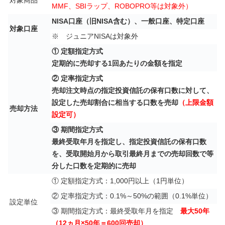
対象商品
MMF、SBIラップ、ROBOPRO等は対象外）
NISA口座（旧NISA含む）、一般口座、特定口座
対象口座
※ ジュニアNISAは対象外
① 定額指定方式
定期的に売却する1回あたりの金額を指定
② 定率指定方式
売却注文時点の指定投資信託の保有口数に対して、
設定した売却割合に相当する口数を売却
（上限金額
売却方法
設定可）
③ 期間指定方式
最終受取年月を指定し、指定投資信託の保有口数
を、受取開始月から取引最終月までの売却回数で等
分した口数を定期的に売却
① 定額指定方式：1,000円以上（1円単位）
② 定率指定方式：0.1%～50%の範囲（0.1%単位）
設定単位
③ 期間指定方式：最終受取年月を指定
最大50年
（12ヵ月×50年＝600回売却）