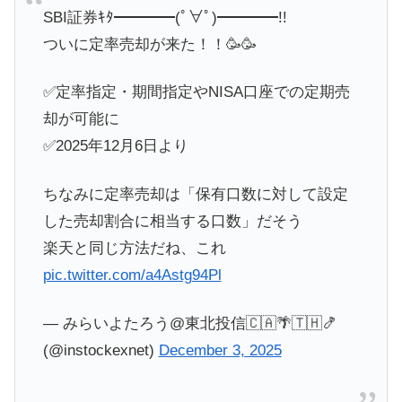
SBI証券ｷﾀ━━━━(ﾟ∀ﾟ)━━━━!!
ついに定率売却が来た！！🥳🥳
✅定率指定・期間指定やNISA口座での定期売
却が可能に
✅2025年12月6日より
ちなみに定率売却は「保有口数に対して設定
した売却割合に相当する口数」だそう
楽天と同じ方法だね、これ
pic.twitter.com/a4Astg94Pl
— みらいよたろう@東北投信🇨🇦🌴🇹🇭🍤
(@instockexnet)
December 3, 2025