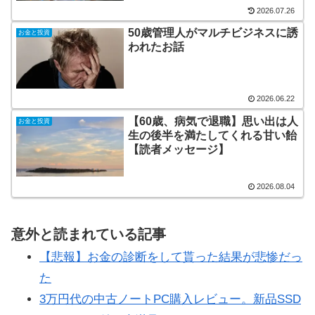
2026.07.26
50歳管理人がマルチビジネスに誘
お金と投資
われたお話
2026.06.22
【60歳、病気で退職】思い出は人
お金と投資
生の後半を満たしてくれる甘い飴
【読者メッセージ】
2026.08.04
意外と読まれている記事
【悲報】お金の診断をして貰った結果が悲惨だっ
た
3万円代の中古ノートPC購入レビュー。新品SSD