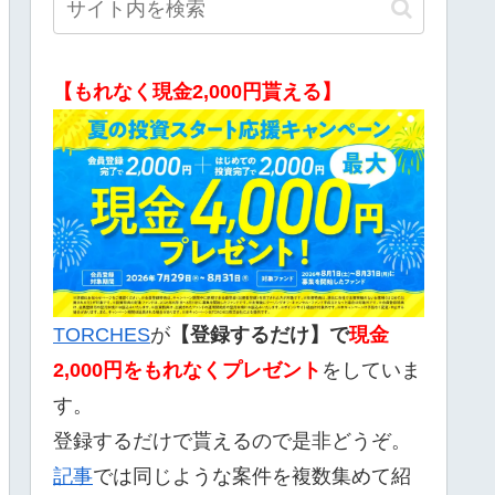
【もれなく現金2,000円貰える】
TORCHES
が
【登録するだけ】で
現金
2,000
円をもれなくプレゼント
をしていま
す。
登録するだけで貰えるので是非どうぞ。
記事
では同じような案件を複数集めて紹