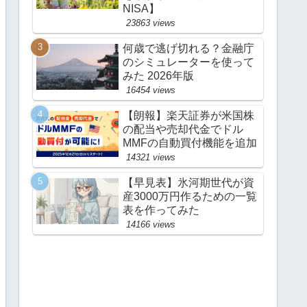
NISA】
23863 views
何歳で逃げ切れる？金融庁
のシミュレーターを使って
みた 2026年版
16454 views
【朗報】楽天証券が米国株
の配当や売却代金でドル
MMFの自動買付機能を追加
14321 views
【早見表】氷河期世代が資
産3000万円作るための一覧
表を作ってみた
14166 views