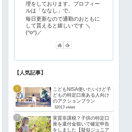
理をしております。プロフィー
ルは「ななし」で。
毎日更新なので通勤のおともに
して貰えると嬉しいです ＼
(^o^)／
【人気記事】
こどもNISA使いたいけど子
どもの特定口座ある人向け
のアクションプラン
32013 views
実質非課税？子供の特定口
座を還付金狙いで確定申告
をしました【疑似ジュニア