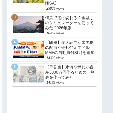
NISA】
23834 views
何歳で逃げ切れる？金融庁
のシミュレーターを使って
みた 2026年版
16459 views
【朗報】楽天証券が米国株
の配当や売却代金でドル
MMFの自動買付機能を追加
14322 views
【早見表】氷河期世代が資
産3000万円作るための一覧
表を作ってみた
14172 views