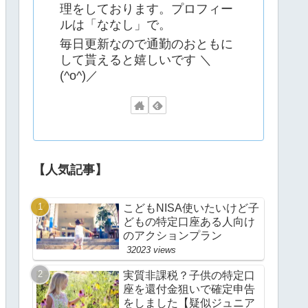
理をしております。プロフィー
ルは「ななし」で。
毎日更新なので通勤のおともに
して貰えると嬉しいです ＼
(^o^)／
【人気記事】
こどもNISA使いたいけど子
どもの特定口座ある人向け
のアクションプラン
32023 views
実質非課税？子供の特定口
座を還付金狙いで確定申告
をしました【疑似ジュニア