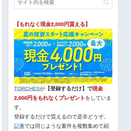
【もれなく現金2,000円貰える】
TORCHES
が
【登録するだけ】で
現金
2,000
円をもれなくプレゼント
をしていま
す。
登録するだけで貰えるので是非どうぞ。
記事
では同じような案件を複数集めて紹