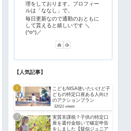
理をしております。プロフィー
ルは「ななし」で。
毎日更新なので通勤のおともに
して貰えると嬉しいです ＼
(^o^)／
【人気記事】
こどもNISA使いたいけど子
どもの特定口座ある人向け
のアクションプラン
32021 views
実質非課税？子供の特定口
座を還付金狙いで確定申告
をしました【疑似ジュニア