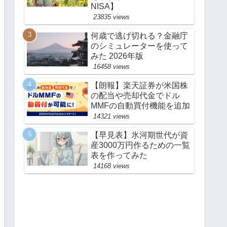
NISA】
23835 views
何歳で逃げ切れる？金融庁
のシミュレーターを使って
みた 2026年版
16458 views
【朗報】楽天証券が米国株
の配当や売却代金でドル
MMFの自動買付機能を追加
14321 views
【早見表】氷河期世代が資
産3000万円作るための一覧
表を作ってみた
14168 views