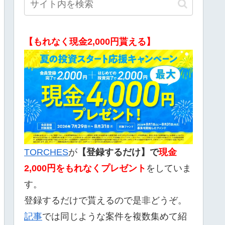
【もれなく現金2,000円貰える】
TORCHES
が
【登録するだけ】で
現金
2,000
円をもれなくプレゼント
をしていま
す。
登録するだけで貰えるので是非どうぞ。
記事
では同じような案件を複数集めて紹