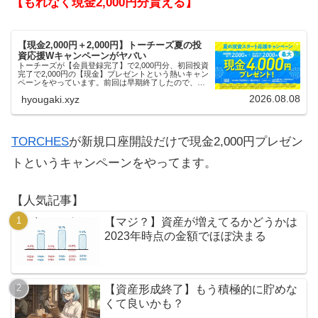
【もれなく現金2,000円分貰える】
【現金2,000円＋2,000円】トーチーズ夏の投
資応援Wキャンペーンがヤバい
トーチーズが【会員登録完了】で2,000円分、初回投資
完了で2,000円の【現金】プレゼントという熱いキャン
ペーンをやっています。前回は早期終了したので、使
える人はお早めにどうぞ。
2026.08.08
hyougaki.xyz
TORCHES
が新規口座開設だけで現金2,000円プレゼン
トというキャンペーンをやってます。
【人気記事】
【マジ？】資産が増えてるかどうかは
2023年時点の金額でほぼ決まる
【資産形成終了】もう積極的に貯めな
くて良いかも？