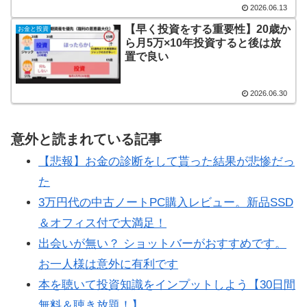
2026.06.13
【早く投資をする重要性】20歳か
お金と投資
ら月5万×10年投資すると後は放
置で良い
2026.06.30
意外と読まれている記事
【悲報】お金の診断をして貰った結果が悲惨だっ
た
3万円代の中古ノートPC購入レビュー。新品SSD
＆オフィス付で大満足！
出会いが無い？ ショットバーがおすすめです。
お一人様は意外に有利です
本を聴いて投資知識をインプットしよう【30日間
無料＆聴き放題！】