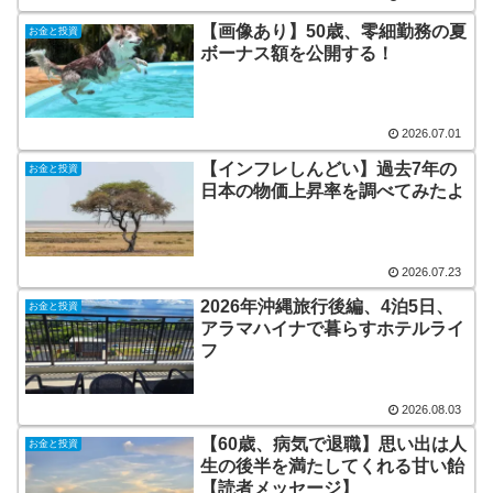
【画像あり】50歳、零細勤務の夏
お金と投資
ボーナス額を公開する！
2026.07.01
【インフレしんどい】過去7年の
お金と投資
日本の物価上昇率を調べてみたよ
2026.07.23
2026年沖縄旅行後編、4泊5日、
お金と投資
アラマハイナで暮らすホテルライ
フ
2026.08.03
【60歳、病気で退職】思い出は人
お金と投資
生の後半を満たしてくれる甘い飴
【読者メッセージ】