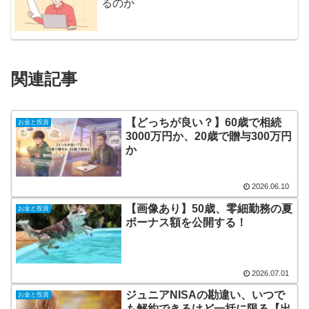
るのか
関連記事
【どっちが良い？】60歳で相続
お金と投資
3000万円か、20歳で贈与300万円
か
2026.06.10
【画像あり】50歳、零細勤務の夏
お金と投資
ボーナス額を公開する！
2026.07.01
ジュニアNISAの勘違い、いつで
お金と投資
も解約できるけど一括に限る【出