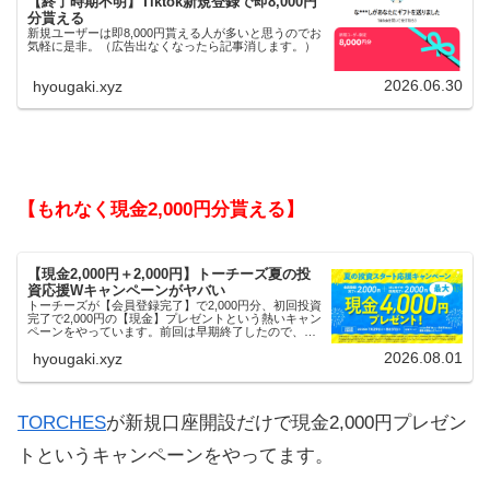
【終了時期不明】Tiktok新規登録で即8,000円
分貰える
新規ユーザーは即8,000円貰える人が多いと思うのでお
気軽に是非。（広告出なくなったら記事消します。）
2026.06.30
hyougaki.xyz
【もれなく現金2,000円分貰える】
【現金2,000円＋2,000円】トーチーズ夏の投
資応援Wキャンペーンがヤバい
トーチーズが【会員登録完了】で2,000円分、初回投資
完了で2,000円の【現金】プレゼントという熱いキャン
ペーンをやっています。前回は早期終了したので、使
える人はお早めにどうぞ。
2026.08.01
hyougaki.xyz
TORCHES
が新規口座開設だけで現金2,000円プレゼン
トというキャンペーンをやってます。