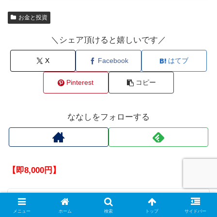
お金と投資
＼シェア頂けると嬉しいです／
X
Facebook
はてブ
Pinterest
コピー
ななしをフォローする
【即8,000円】
【終了時期不明】Tiktok新規登録で即8,000円
分貰える
メニュー
ホーム
検索
トップ
サイドバー
新規ユーザーは即8,000円貰える人が多いと思うのでお