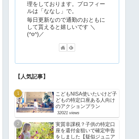
理をしております。プロフィー
ルは「ななし」で。
毎日更新なので通勤のおともに
して貰えると嬉しいです ＼
(^o^)／
【人気記事】
こどもNISA使いたいけど子
どもの特定口座ある人向け
のアクションプラン
32021 views
実質非課税？子供の特定口
座を還付金狙いで確定申告
をしました【疑似ジュニア