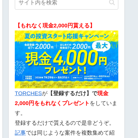
【もれなく現金2,000円貰える】
TORCHES
が
【登録するだけ】で
現金
2,000
円をもれなくプレゼント
をしていま
す。
登録するだけで貰えるので是非どうぞ。
記事
では同じような案件を複数集めて紹