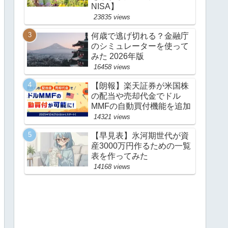
NISA】
23835 views
何歳で逃げ切れる？金融庁
のシミュレーターを使って
みた 2026年版
16458 views
【朗報】楽天証券が米国株
の配当や売却代金でドル
MMFの自動買付機能を追加
14321 views
【早見表】氷河期世代が資
産3000万円作るための一覧
表を作ってみた
14168 views