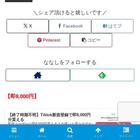
＼シェア頂けると嬉しいです／
X
Facebook
はてブ
Pinterest
コピー
ななしをフォローする
【即8,000円】
【終了時期不明】Tiktok新規登録で即8,000円
分貰える
新規ユーザーは即8,000円貰える人が多いと思うのでお
気軽に是非。（広告出なくなったら記事消します。）
メニュー
ホーム
検索
トップ
サイドバー
2026.06.30
hyougaki.xyz