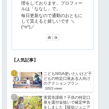
理をしております。プロフィー
ルは「ななし」で。
毎日更新なので通勤のおともに
して貰えると嬉しいです ＼
(^o^)／
【人気記事】
こどもNISA使いたいけど子
どもの特定口座ある人向け
のアクションプラン
32023 views
実質非課税？子供の特定口
座を還付金狙いで確定申告
をしました【疑似ジュニア