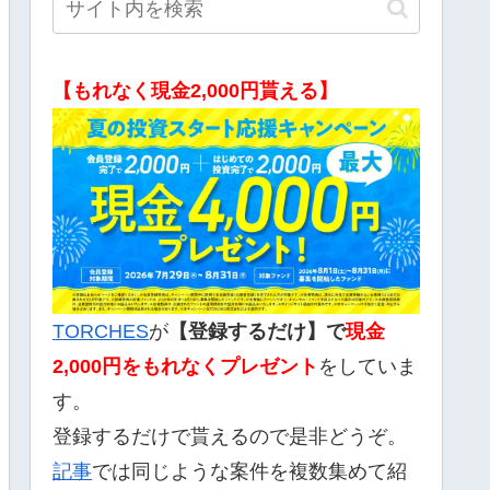
【もれなく現金2,000円貰える】
TORCHES
が
【登録するだけ】で
現金
2,000
円をもれなくプレゼント
をしていま
す。
登録するだけで貰えるので是非どうぞ。
記事
では同じような案件を複数集めて紹