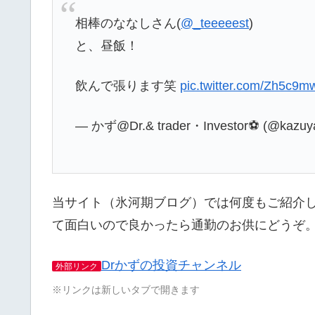
相棒のななしさん(
@_teeeeest
)
と、昼飯！
飲んで張ります笑
pic.twitter.com/Zh5c9
— かず@Dr.& trader・Investor⚽ (@kazuy
当サイト（氷河期ブログ）では何度もご紹介
て面白いので良かったら通勤のお供にどうぞ
Drかずの投資チャンネル
外部リンク
※リンクは新しいタブで開きます