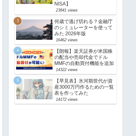
NISA】
23841 views
何歳で逃げ切れる？金融庁
のシミュレーターを使って
みた 2026年版
16462 views
【朗報】楽天証券が米国株
の配当や売却代金でドル
MMFの自動買付機能を追加
14322 views
【早見表】氷河期世代が資
産3000万円作るための一覧
表を作ってみた
14172 views