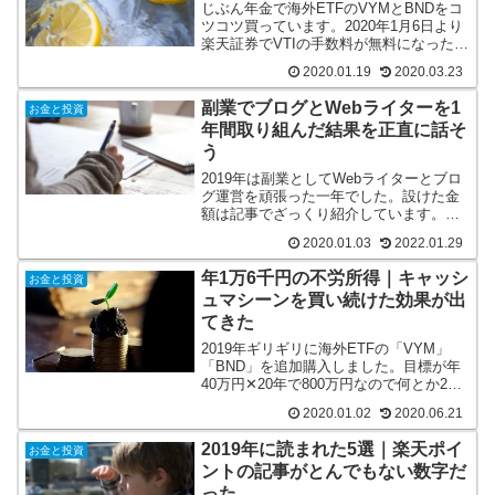
じぶん年金で海外ETFのVYMとBNDをコ
ツコツ買っています。2020年1月6日より
楽天証券でVTIの手数料が無料になったの
で、VYMをVTIにするかを悩んでいま
2020.01.19
2020.03.23
す。長期的に考えるとVTIの方がお得なの
で変更しようかな、と。
副業でブログとWebライターを1
お金と投資
年間取り組んだ結果を正直に話そ
う
2019年は副業としてWebライターとブロ
グ運営を頑張った一年でした。設けた金
額は記事でざっくり紹介しています。か
けた労働時間に対しては最低時給より悪
2020.01.03
2022.01.29
かったです。しかし経験値や今後に活か
す土台としては良いものを手に入れたか
年1万6千円の不労所得｜キャッシ
お金と投資
な、と。
ュマシーンを買い続けた効果が出
てきた
2019年ギリギリに海外ETFの「VYM」
「BND」を追加購入しました。目標が年
40万円✕20年で800万円なので何とか2年
連続でクリアできました。これにより年1
2020.01.02
2020.06.21
万6千円の不労所得発生マシーンが完成で
す。
2019年に読まれた5選｜楽天ポイ
お金と投資
ントの記事がとんでもない数字だ
った