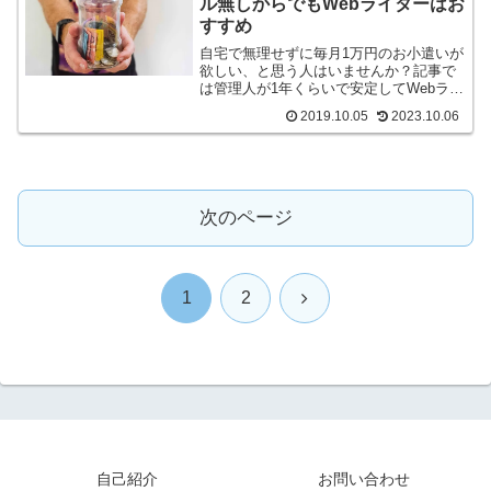
ル無しからでもWebライターはお
すすめ
自宅で無理せずに毎月1万円のお小遣いが
欲しい、と思う人はいませんか？記事で
は管理人が1年くらいで安定してWebライ
ターで稼ぐことができるようなったの
2019.10.05
2023.10.06
で、実例をもとに紹介をしていきます。
大きな額ではありませんが、興味のある
方はぜひ記事をお読みください。
次のページ
次
1
2
へ
自己紹介
お問い合わせ