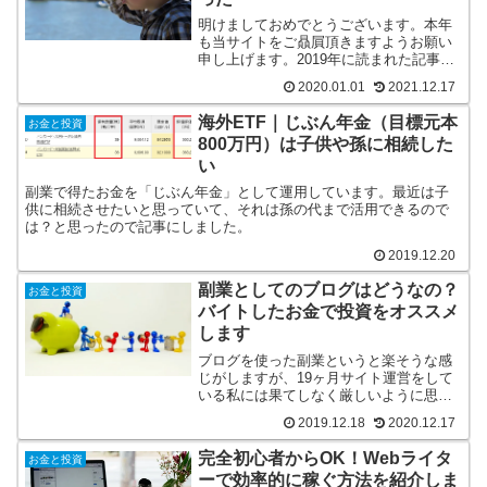
明けましておめでとうございます。本年
も当サイトをご贔屓頂きますようお願い
申し上げます。2019年に読まれた記事を
見ていたら、Google Discoverで取り上げ
2020.01.01
2021.12.17
られたものが中心でした。そして楽天関
係のものばかりだったので紹介します。
海外ETF｜じぶん年金（目標元本
お金と投資
800万円）は子供や孫に相続した
い
副業で得たお金を「じぶん年金」として運用しています。最近は子
供に相続させたいと思っていて、それは孫の代まで活用できるので
は？と思ったので記事にしました。
2019.12.20
副業としてのブログはどうなの？
お金と投資
バイトしたお金で投資をオススメ
します
ブログを使った副業というと楽そうな感
じがしますが、19ヶ月サイト運営をして
いる私には果てしなく厳しいように思え
ます。それよりも労働でお金を稼ぎ株式
2019.12.18
2020.12.17
を増やし配当金を得る方が確実です。
完全初心者からOK！Webライタ
お金と投資
ーで効率的に稼ぐ方法を紹介しま