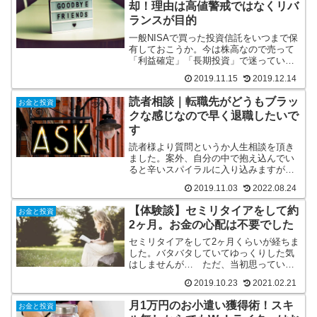
却！理由は高値警戒ではなくリバ
ランスが目的
一般NISAで買った投資信託をいつまで保
有しておこうか。今は株高なので売って
「利益確定」「長期投資」で迷っている
人はいませんか？私は買っていた楽天VTI
2019.11.15
2019.12.14
を10万口ほど売却しました。記事にて理
由を紹介していきます。
読者相談｜転職先がどうもブラッ
お金と投資
クな感じなので早く退職したいで
す
読者様より質問というか人生相談を頂き
ました。案外、自分の中で抱え込んでい
ると辛いスパイラルに入り込みますが、
他人に相談をすると案外かんたんに解決
2019.11.03
2022.08.24
をしたというお話。
【体験談】セミリタイアをして約
お金と投資
2ヶ月。お金の心配は不要でした
セミリタイアをして2ヶ月くらいが経ちま
した。バタバタしていてゆっくりした気
はしませんが… ただ、当初思っていた
ほど、お金の心配をしなくても大丈夫だ
2019.10.23
2021.02.21
な、と感じたので記事にしました。お金
の問題をどうするかは収入の複線化がキ
月1万円のお小遣い獲得術！スキ
お金と投資
ーワードです。