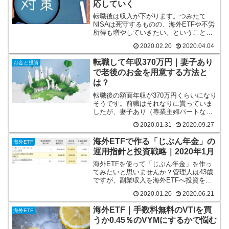
応していく
転職後は収入が下がります。つみたて
NISAは死守するものの、海外ETFや不労
所得も増やしていきたい。ということ
で、副業を頑張って月5万円の投資をして
2020.02.20
2020.04.04
いきたいと思っています。
転職して年収370万円｜妻子あり
お金と投資
で老後のお金を用意する方法と
は？
転職後の額面年収が370万円くらいになり
そうです。前職はそれなりに貰っていま
したが、妻子あり（専業主婦パートな
し）でどうやって老後のお金を用意しよ
2020.01.31
2020.09.27
うかと自分の頭を整理しました。めどは
たっているので記事にてご紹介をしま
海外ETFで作る「じぶん年金」の
海外ETF
す。
運用指針と投資戦略｜2020年1月
海外ETFを使って「じぶん年金」を作っ
てみたいと思いませんか？管理人は43歳
ですが、副業収入を海外ETFへ投資をし
ています。老後は元本を取り崩さずに配
2020.01.20
2020.06.21
当を生活費に利用したいと考えていま
す。主力は米国株のVTI、米国債のBND
海外ETF｜手数料無料のVTIを買
海外ETF
を半々で保有しています。
うか0.45％のVYMにするかで悩む