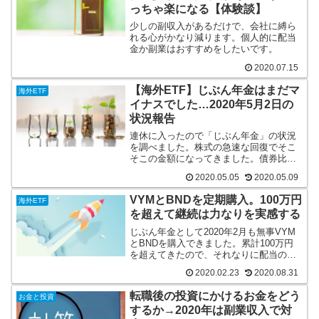
っちゃ楽になる【体験談】
少しの副収入があるだけで、会社に縛ら
れる心がかなり減ります。個人的に配当
金か副業はおすすめをしたいです。
2020.07.15
【海外ETF】じぶん年金はまだマ
海外ETF
イナスでした…2020年5月2日の
状況報告
連休に入ったので「じぶん年金」の状況
を調べました。株式の急速な回復でそこ
そこの金額になってきました。債券比率
も40％くらいあるので二番底がきても不
2020.05.05
2020.05.09
安が無いのは良いですね。
VYMとBNDを定期購入。100万円
海外ETF
を超えて継続は力なりを実感する
じぶん年金として2020年2月も無事VYM
とBNDを購入できました。累計100万円
を超えてきたので、それなりに配当の期
待もできそうです。
2020.02.23
2020.08.31
転職後の投資にかけるお金をどう
お金と投資
するか→2020年は副業収入で対