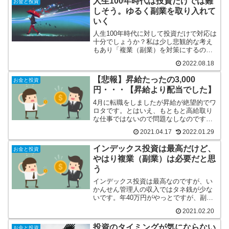
人生100年時代は投資だけでは難
お金と投資
しそう。ゆるく副業を取り入れて
いく
人生100年時代に対して投資だけで対応は
十分でしょうか？私は少し悲観的な考え
もあり「複業（副業）を対策にするのが
良い」と思っております。投資＋副業＋
2022.08.18
年金で老後を生きるという感じ。興味の
ある方は記事をお読み頂けると嬉しいで
【悲報】昇給たったの3,000
お金と投資
す。
円・・・【昇給より配当でした】
4月に転職をしましたが昇給が絶望的でワ
ロタです。とはいえ、もともと高給取り
な仕事ではないので問題なしなのです
が、改めて配当や副業をありがたいと思
2021.04.17
2022.01.29
ったお話。
インデックス投資は最高だけど、
お金と投資
やはり複業（副業）は必要だと思
う
インデックス投資は最高なのですが、い
かんせん管理人の収入ではタネ銭が少な
いです。年40万円がやっとですが、副業
をすることで年80万円まで投資ができそ
2021.02.20
うです。最近は余剰資金＝副業収入で投
資が良いと思っており記事にしました。
投資のタイミングが気にならない
お金と投資