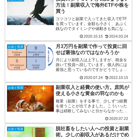
方法！副業収入で海外ETFや株を
買う
コツコツと副業で入ってきた収入でETF
を買っています。金額も小さく、あぶく
銭なのでタイミングや値動きも気になら
ず、案外投資の本質をついているかな、
2020.10.15
2024.03.24
と感じたので記事にしました。
月3万円を副業で作って投資に回
お金と投資
せば最強なのではなかろうか
月により副収入は上下しますが、税金を
抜いて投資へ回しています。個人的には
最強と思っているのですがどうでしょう
か。。複業（副業）と投資をサイクルさ
2020.07.24
2022.10.15
せている管理人の方法を紹介していま
す。
副業収入と経費の使い方。庶民が
お金と投資
使える小さな黄金の羽なのかも
複業（副業）をする事で、少しずつ経費
を使うことが出てきました。こういった
事は経験してみないと分からなかったの
で、記事で紹介をします。
2020.07.22
脱社畜をしたい人への投資と副業
お金と投資
術。少しの副収入があるだけでめ