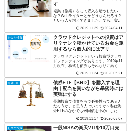
す
複業（副業）をして収入を増やしたい
な？Webライターとかどうなんだろう？
という人が増えてきました。でも、実際
に良い話はあまり聞きませんよね。誰で
2019.11.29
2024.04.11
もできたり、初心者は買い叩かれたりと
いうのが問題なのでちょっとした解決方
クラウドクレジットへの投資はア
お金と投資
の紹介です。
リ？ナシ？寝かせているお金を運
用するなら個人的にはアリ
クラウドクレジットという投資型クラウ
ドファンディングがあります。2019年11
月現在、株式も債券もそれなりに高く手
持ちの現金が増えました。株式市場に影
2019.11.24
2020.06.21
響されないミドルリスクの資産としてク
ラウドファンディングを調べたので記事
債券ETF【BND】を購入する理
海外ETF
にしました。
由｜配当を貰いながら暴落時には
実弾にする
長期投資で債券をもつ必要性ってあるん
だろうか、と思う人はいますか？私は海
外ETFのなかでも米国債を中心にした
BNDを購入しています。記事内では保有
2019.11.17
2020.03.07
することでリスクのバランサー、毎月の
配当、暴落時の実弾として効果的なこと
一般NISAの楽天VTIを10万口売
お金と投資
を紹介しています。