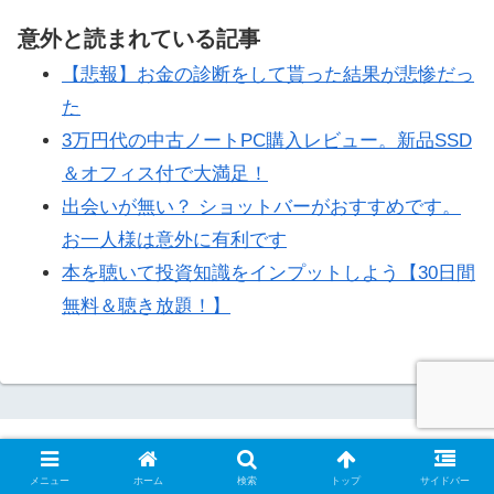
意外と読まれている記事
【悲報】お金の診断をして貰った結果が悲惨だっ
た
3万円代の中古ノートPC購入レビュー。新品SSD
＆オフィス付で大満足！
出会いが無い？ ショットバーがおすすめです。
お一人様は意外に有利です
本を聴いて投資知識をインプットしよう【30日間
無料＆聴き放題！】
自己紹介
お問い合わせ
メニュー
ホーム
検索
トップ
サイドバー