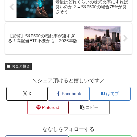
老後はどれくらいの株式比率にすれば
良いのか？→S&P500の場合75%が良
さそう
【驚愕】S&P500の増配率が凄すぎ
る！高配当ETF不要かも 2026年版
お金と投資
＼シェア頂けると嬉しいです／
X
Facebook
はてブ
Pinterest
コピー
ななしをフォローする