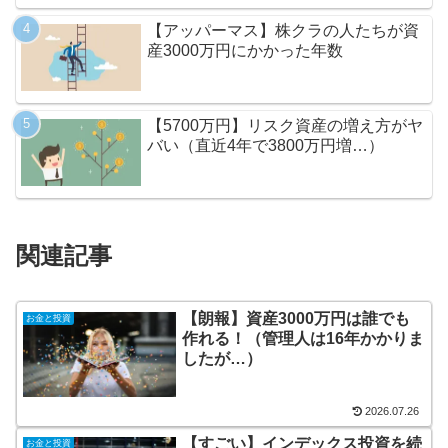
【アッパーマス】株クラの人たちが資
産3000万円にかかった年数
【5700万円】リスク資産の増え方がヤ
バい（直近4年で3800万円増…）
関連記事
【朗報】資産3000万円は誰でも
お金と投資
作れる！（管理人は16年かかりま
したが…）
2026.07.26
【すごい】インデックス投資を続
お金と投資