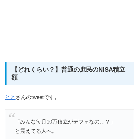
【どれくらい？】普通の庶民のNISA積立
額
とと
さんのtweetです。
「みんな毎月10万積立がデフォなの…？」
と震えてる人へ。