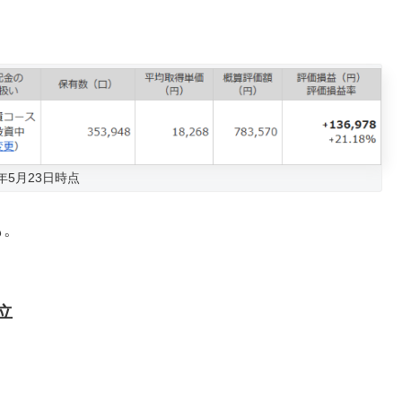
6年5月23日時点
も。
立