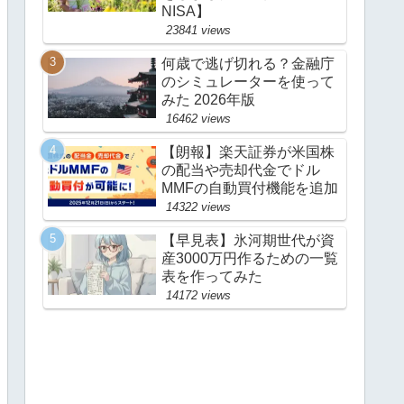
NISA】
23841 views
何歳で逃げ切れる？金融庁
のシミュレーターを使って
みた 2026年版
16462 views
【朗報】楽天証券が米国株
の配当や売却代金でドル
MMFの自動買付機能を追加
14322 views
【早見表】氷河期世代が資
産3000万円作るための一覧
表を作ってみた
14172 views