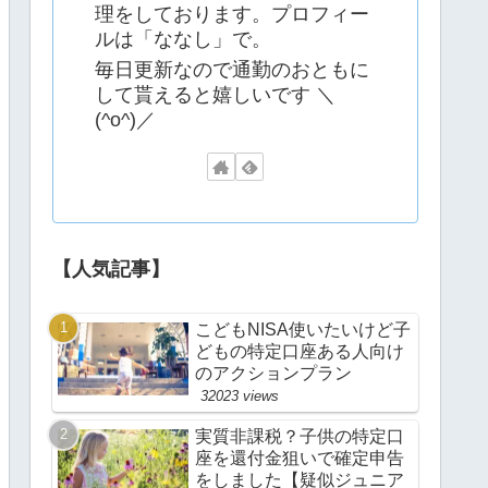
理をしております。プロフィー
ルは「ななし」で。
毎日更新なので通勤のおともに
して貰えると嬉しいです ＼
(^o^)／
【人気記事】
こどもNISA使いたいけど子
どもの特定口座ある人向け
のアクションプラン
32023 views
実質非課税？子供の特定口
座を還付金狙いで確定申告
をしました【疑似ジュニア