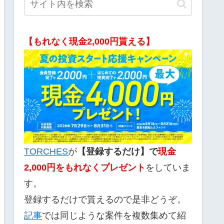
【もれなく現金2,000円貰える】
TORCHES
が
【登録するだけ】で
現金
2,000
円をもれなくプレゼント
をしていま
す。
登録するだけで貰えるので是非どうぞ。
記事
では同じような案件を複数集めて紹