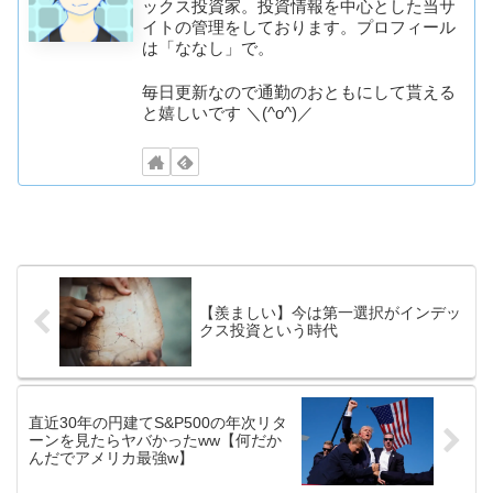
ックス投資家。投資情報を中心とした当サ
イトの管理をしております。プロフィール
は「ななし」で。
毎日更新なので通勤のおともにして貰える
と嬉しいです ＼(^o^)／
【羨ましい】今は第一選択がインデッ
クス投資という時代
直近30年の円建てS&P500の年次リタ
ーンを見たらヤバかったww【何だか
んだでアメリカ最強w】