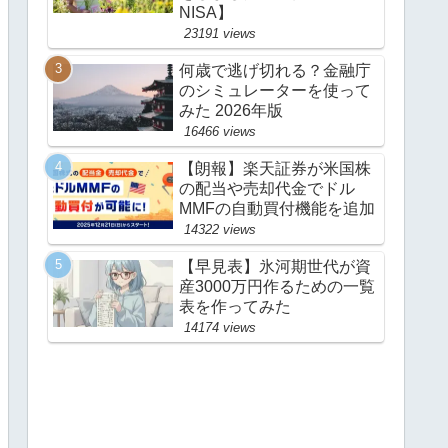
NISA】
23191 views
何歳で逃げ切れる？金融庁
のシミュレーターを使って
みた 2026年版
16466 views
【朗報】楽天証券が米国株
の配当や売却代金でドル
MMFの自動買付機能を追加
14322 views
【早見表】氷河期世代が資
産3000万円作るための一覧
表を作ってみた
14174 views