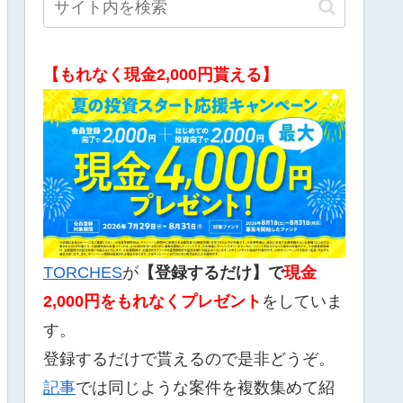
【もれなく現金2,000円貰える】
TORCHES
が
【登録するだけ】で
現金
2,000
円をもれなくプレゼント
をしていま
す。
登録するだけで貰えるので是非どうぞ。
記事
では同じような案件を複数集めて紹