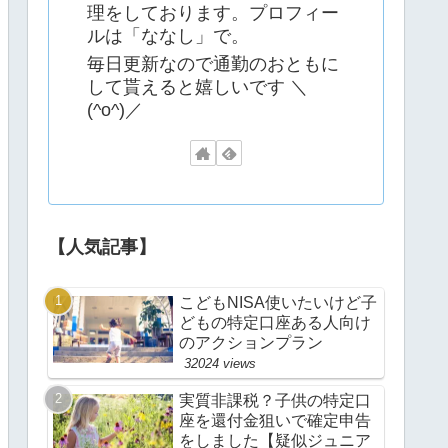
理をしております。プロフィー
ルは「ななし」で。
毎日更新なので通勤のおともに
して貰えると嬉しいです ＼
(^o^)／
【人気記事】
こどもNISA使いたいけど子
どもの特定口座ある人向け
のアクションプラン
32024 views
実質非課税？子供の特定口
座を還付金狙いで確定申告
をしました【疑似ジュニア