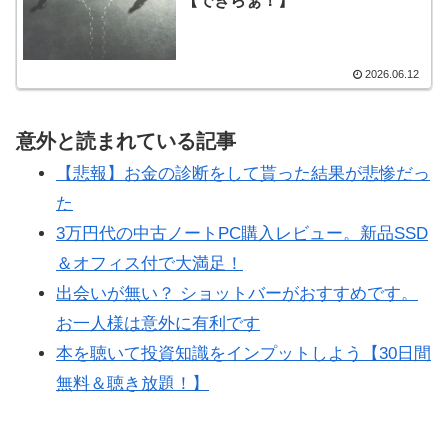
【できらぁ！】
2026.06.12
意外と読まれている記事
【悲報】お金の診断をして貰った結果が悲惨だっ
た
3万円代の中古ノートPC購入レビュー。新品SSD
＆オフィス付で大満足！
出会いが無い？ ショットバーがおすすめです。
お一人様は意外に有利です
本を聴いて投資知識をインプットしよう【30日間
無料＆聴き放題！】