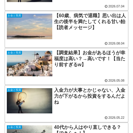
2026.07.04
【60歳、病気で退職】思い出は人
お金と投資
生の後半を満たしてくれる甘い飴
【読者メッセージ】
2026.08.04
【調査結果】お金があるほうが幸
お金と投資
福度は高い？→高いです！【当た
り前すぎるw】
2026.05.08
入金力が大事とかじゃない、入金
お金と投資
力が下がるから投資をするんだよ
ね
2026.05.22
40代から人はやり直しできる？
お金と投資