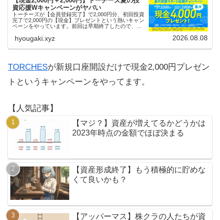
【現金2,000円＋2,000円】トーチーズ夏の投
資応援Wキャンペーンがヤバい
トーチーズが【会員登録完了】で2,000円分、初回投資
完了で2,000円の【現金】プレゼントという熱いキャン
ペーンをやっています。前回は早期終了したので、使
える人はお早めにどうぞ。
2026.08.08
hyougaki.xyz
TORCHES
が新規口座開設だけで現金2,000円プレゼン
トというキャンペーンをやってます。
【人気記事】
【マジ？】資産が増えてるかどうかは
2023年時点の金額でほぼ決まる
【資産形成終了】もう積極的に貯めな
くて良いかも？
【アッパーマス】株クラの人たちが資