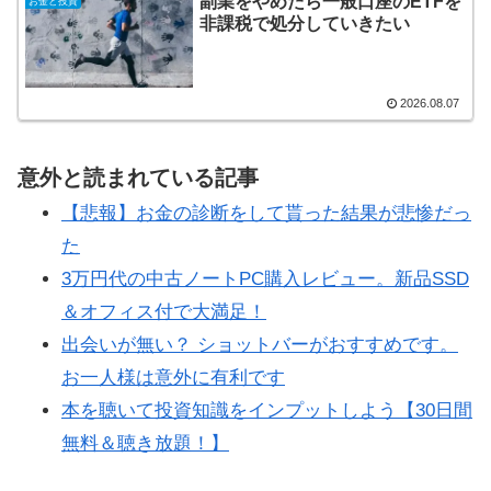
副業をやめたら一般口座のETFを
お金と投資
非課税で処分していきたい
2026.08.07
意外と読まれている記事
【悲報】お金の診断をして貰った結果が悲惨だっ
た
3万円代の中古ノートPC購入レビュー。新品SSD
＆オフィス付で大満足！
出会いが無い？ ショットバーがおすすめです。
お一人様は意外に有利です
本を聴いて投資知識をインプットしよう【30日間
無料＆聴き放題！】