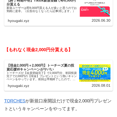
【終了時期不明】Tiktok新規登録で即8,000円
分貰える
新規ユーザーは即8,000円貰える人が多いと思うのでお
気軽に是非。（広告出なくなったら記事消します。）
2026.06.30
hyougaki.xyz
【もれなく現金2,000円分貰える】
【現金2,000円＋2,000円】トーチーズ夏の投
資応援Wキャンペーンがヤバい
トーチーズが【会員登録完了】で2,000円分、初回投資
完了で2,000円の【現金】プレゼントという熱いキャン
ペーンをやっています。前回は早期終了したので、使
える人はお早めにどうぞ。
2026.08.01
hyougaki.xyz
TORCHES
が新規口座開設だけで現金2,000円プレゼン
トというキャンペーンをやってます。