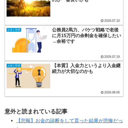
2026.07.10
公務員2馬力、バケツ戦略で老後
お金と投資
に月15万円の余剰金を確保したい
→余裕です
2026.07.19
【本質】入金力というより入金継
お金と投資
続力が大切なのかも
2026.08.05
意外と読まれている記事
【悲報】お金の診断をして貰った結果が悲惨だっ