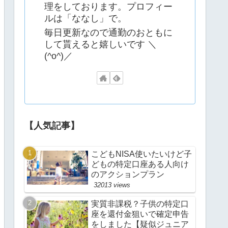
理をしております。プロフィー
ルは「ななし」で。
毎日更新なので通勤のおともに
して貰えると嬉しいです ＼
(^o^)／
【人気記事】
こどもNISA使いたいけど子
どもの特定口座ある人向け
のアクションプラン
32013 views
実質非課税？子供の特定口
座を還付金狙いで確定申告
をしました【疑似ジュニア