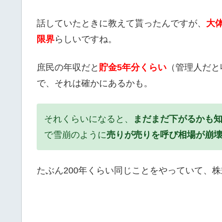
話していたときに教えて貰ったんですが、
大
限界
らしい
ですね。
庶民の年収だと
貯金
5年分くらい
（管理人だと
で、それは確かにあるかも。
それくらいになると、
まだまだ下がるかも
で雪崩のように
売りが売りを呼び相場が崩
たぶん200年くらい同じことをやっていて、