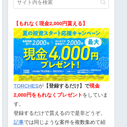
【もれなく現金2,000円貰える】
TORCHES
が
【登録するだけ】で
現金
2,000
円をもれなくプレゼント
をしていま
す。
登録するだけで貰えるので是非どうぞ。
記事
では同じような案件を複数集めて紹