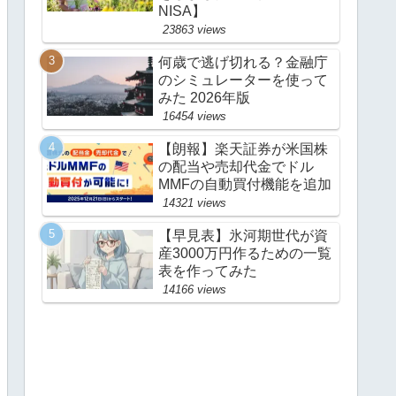
NISA】
23863 views
何歳で逃げ切れる？金融庁
のシミュレーターを使って
みた 2026年版
16454 views
【朗報】楽天証券が米国株
の配当や売却代金でドル
MMFの自動買付機能を追加
14321 views
【早見表】氷河期世代が資
産3000万円作るための一覧
表を作ってみた
14166 views