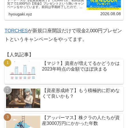
トーチーズが【会員登録完了】で2,000円分、初回投資
完了で2,000円の【現金】プレゼントという熱いキャン
ペーンをやっています。前回は早期終了したので、使
える人はお早めにどうぞ。
2026.08.08
hyougaki.xyz
TORCHES
が新規口座開設だけで現金2,000円プレゼン
トというキャンペーンをやってます。
【人気記事】
【マジ？】資産が増えてるかどうかは
2023年時点の金額でほぼ決まる
【資産形成終了】もう積極的に貯めな
くて良いかも？
【アッパーマス】株クラの人たちが資
産3000万円にかかった年数