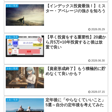
【インデックス投資最強！】ミス
お金と投資
ター・アベレージの強さを知ろう
2026.05.29
【早く投資をする重要性】20歳か
お金と投資
ら月5万×10年投資すると後は放
置で良い
2026.06.30
【資産形成終了】もう積極的に貯
お金と投資
めなくて良いかも？
2026.07.15
定年後に「やらなくていいこと」
お金と投資
5選～自分の定年後を考えてみた