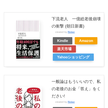
下流老人 一億総老後崩壊
の衝撃 (朝日新書)
created by
Rinker
Kindle
Amazon
楽天市場
Yahooショッピング
一般論はもういいので、私
の老後のお金「答え」をく
ださい!
created by
Rinker