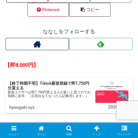
Pinterest
コピー
ななしをフォローする
【即8,000円】
【終了時期不明】Tiktok新規登録で即7,750円
分貰える
新規ユーザーは即7,750円貰える人が多いと思うのでお
気軽に是非。（広告出なくなったら記事消します。）
2026.08.08
hyougaki.xyz
メニュー
ホーム
検索
トップ
サイドバー