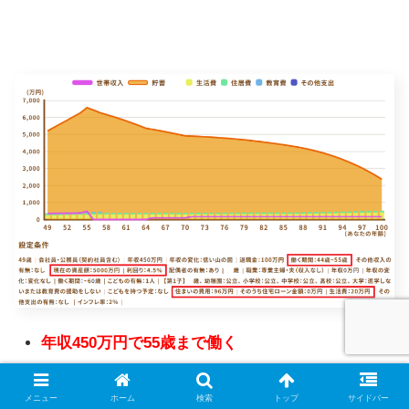
年収450万円で55歳まで働く
退職金100万円
メニュー
ホーム
検索
トップ
サイドバー
資産額5000万円（利確後すべてリスク資産金額）