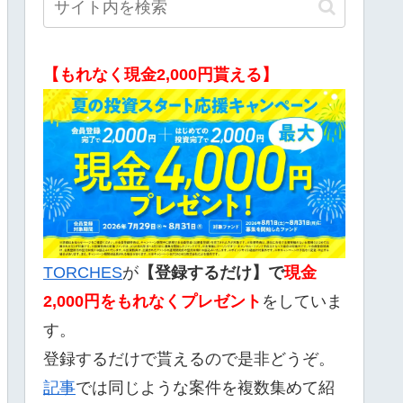
【もれなく現金2,000円貰える】
TORCHES
が
【登録するだけ】で
現金
2,000
円をもれなくプレゼント
をしていま
す。
登録するだけで貰えるので是非どうぞ。
記事
では同じような案件を複数集めて紹