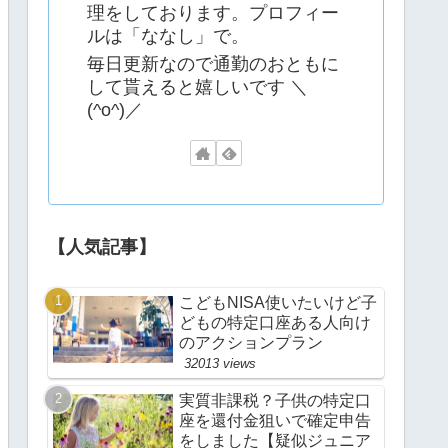
理をしております。プロフィー
ルは「ななし」で。
毎日更新なので通勤のおともに
して貰えると嬉しいです ＼
(^o^)／
【人気記事】
こどもNISA使いたいけど子
どもの特定口座ある人向け
のアクションプラン
32013 views
実質非課税？子供の特定口
座を還付金狙いで確定申告
をしました【疑似ジュニア