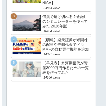
NISA】
23863 views
何歳で逃げ切れる？金融庁
のシミュレーターを使って
みた 2026年版
16454 views
【朗報】楽天証券が米国株
の配当や売却代金でドル
MMFの自動買付機能を追加
14321 views
【早見表】氷河期世代が資
産3000万円作るための一覧
表を作ってみた
14166 views