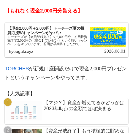
【もれなく現金2,000円分貰える】
【現金2,000円＋2,000円】トーチーズ夏の投
資応援Wキャンペーンがヤバい
トーチーズが【会員登録完了】で2,000円分、初回投資
完了で2,000円の【現金】プレゼントという熱いキャン
ペーンをやっています。前回は早期終了したので、使
える人はお早めにどうぞ。
2026.08.01
hyougaki.xyz
TORCHES
が新規口座開設だけで現金2,000円プレゼン
トというキャンペーンをやってます。
【人気記事】
【マジ？】資産が増えてるかどうかは
2023年時点の金額でほぼ決まる
【資産形成終了】もう積極的に貯めな