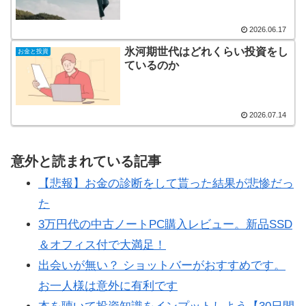
2026.06.17
氷河期世代はどれくらい投資をし
お金と投資
ているのか
2026.07.14
意外と読まれている記事
【悲報】お金の診断をして貰った結果が悲惨だっ
た
3万円代の中古ノートPC購入レビュー。新品SSD
＆オフィス付で大満足！
出会いが無い？ ショットバーがおすすめです。
お一人様は意外に有利です