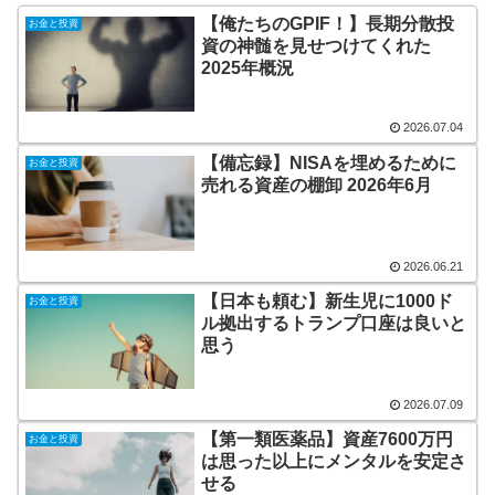
【俺たちのGPIF！】長期分散投
お金と投資
資の神髄を見せつけてくれた
2025年概況
2026.07.04
【備忘録】NISAを埋めるために
お金と投資
売れる資産の棚卸 2026年6月
2026.06.21
【日本も頼む】新生児に1000ド
お金と投資
ル拠出するトランプ口座は良いと
思う
2026.07.09
【第一類医薬品】資産7600万円
お金と投資
は思った以上にメンタルを安定さ
せる