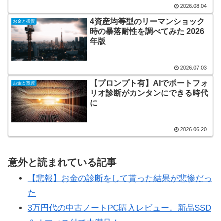
2026.08.04
4資産均等型のリーマンショック
お金と投資
時の暴落耐性を調べてみた 2026
年版
2026.07.03
【プロンプト有】AIでポートフォ
お金と投資
リオ診断がカンタンにできる時代
に
2026.06.20
意外と読まれている記事
【悲報】お金の診断をして貰った結果が悲惨だっ
た
3万円代の中古ノートPC購入レビュー。新品SSD