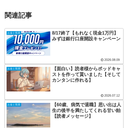
関連記事
8/17終了【もれなく現金1万円】
お金と投資
みずほ銀行口座開設キャンペーン
2026.08.09
【面白い】読者様からポッドキャ
お金と投資
ストを作って貰いました【そして
カンタンに作れる】
2026.07.12
【60歳、病気で退職】思い出は人
お金と投資
生の後半を満たしてくれる甘い飴
【読者メッセージ】