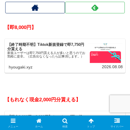
【即8,000円】
【終了時期不明】Tiktok新規登録で即7,750円
分貰える
新規ユーザーは即7,750円貰える人が多いと思うのでお
気軽に是非。（広告出なくなったら記事消します。）
2026.08.08
hyougaki.xyz
【もれなく現金2,000円分貰える】
【現金2,000円＋2,000円】トーチーズ夏の投
資応援Wキャンペーンがヤバい
トーチーズが【会員登録完了】で2,000円分、初回投資
メニュー
ホーム
検索
トップ
サイドバー
完了で2,000円の【現金】プレゼントという熱いキャン