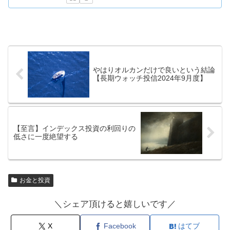
やはりオルカンだけで良いという結論
【長期ウォッチ投信2024年9月度】
【至言】インデックス投資の利回りの
低さに一度絶望する
お金と投資
＼シェア頂けると嬉しいです／
X
Facebook
はてブ