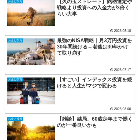
【火の玉ストレート】銘柄選定や
お金と投資
戦略より投資への入金力が3倍く
らい大事
2026.05.18
最強のNISA戦略｜月3万円投資を
お金と投資
30年間続ける→老後は30年かけ
て取り崩す
2026.07.17
【すごい】インデックス投資を続
お金と投資
けると人生がマジで変わる
2026.08.06
【雑談】結局、60歳定年まで働く
お金と投資
のが一番良いかも