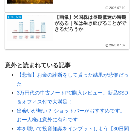
2026.07.10
【画像】米国株は長期低迷の時期
お金と投資
がある｜私は生き延びることがで
きるだろうか
2026.07.07
意外と読まれている記事
【悲報】お金の診断をして貰った結果が悲惨だっ
た
3万円代の中古ノートPC購入レビュー。新品SSD
＆オフィス付で大満足！
出会いが無い？ ショットバーがおすすめです。
お一人様は意外に有利です
本を聴いて投資知識をインプットしよう【30日間