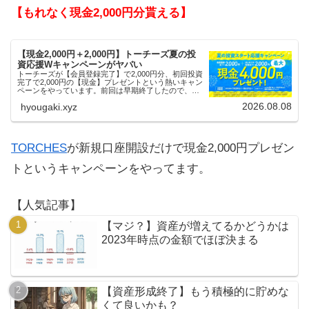
【もれなく現金2,000円分貰える】
【現金2,000円＋2,000円】トーチーズ夏の投
資応援Wキャンペーンがヤバい
トーチーズが【会員登録完了】で2,000円分、初回投資
完了で2,000円の【現金】プレゼントという熱いキャン
ペーンをやっています。前回は早期終了したので、使
える人はお早めにどうぞ。
2026.08.08
hyougaki.xyz
TORCHES
が新規口座開設だけで現金2,000円プレゼン
トというキャンペーンをやってます。
【人気記事】
【マジ？】資産が増えてるかどうかは
2023年時点の金額でほぼ決まる
【資産形成終了】もう積極的に貯めな
くて良いかも？