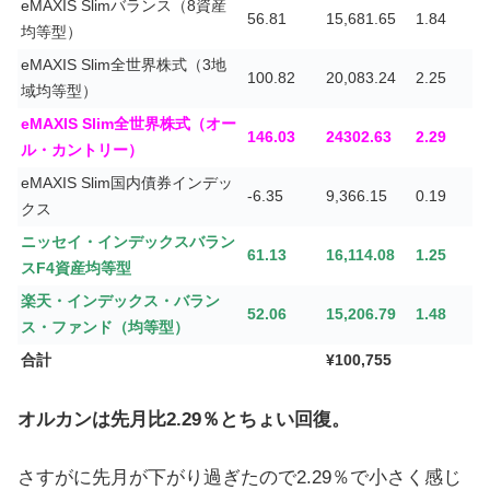
eMAXIS Slimバランス（8資産
56.81
15,681.65
1.84
均等型）
eMAXIS Slim全世界株式（3地
100.82
20,083.24
2.25
域均等型）
eMAXIS Slim全世界株式（オー
146.03
24302.63
2.29
ル・カントリー）
eMAXIS Slim国内債券インデッ
-6.35
9,366.15
0.19
クス
ニッセイ・インデックスバラン
61.13
16,114.08
1.25
スF4資産均等型
楽天・インデックス・バラン
52.06
15,206.79
1.48
ス・ファンド（均等型）
合計
¥100,755
オルカンは先月比2.29％とちょい回復。
さすがに先月が下がり過ぎたので2.29％で小さく感じ