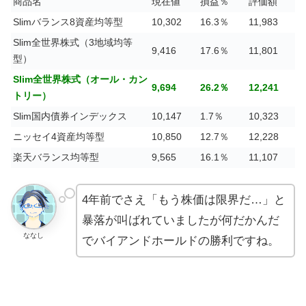
商品名
現在値
損益％
評価額
Slimバランス8資産均等型
10,302
16.3％
11,983
Slim全世界株式（3地域均等
9,416
17.6％
11,801
型）
Slim全世界株式（オール・カン
9,694
26.2％
12,241
トリー）
Slim国内債券インデックス
10,147
1.7％
10,323
ニッセイ4資産均等型
10,850
12.7％
12,228
楽天バランス均等型
9,565
16.1％
11,107
4年前でさえ「もう株価は限界だ…」と
暴落が叫ばれていましたが何だかんだ
ななし
でバイアンドホールドの勝利ですね。