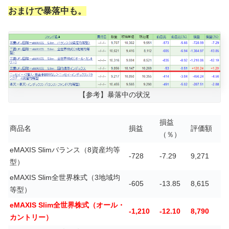
おまけで暴落中も。
【参考】暴落中の状況
損益
商品名
損益
評価額
（％）
eMAXIS Slimバランス（8資産均等
-728
-7.29
9,271
型）
eMAXIS Slim全世界株式（3地域均
-605
-13.85
8,615
等型）
eMAXIS Slim全世界株式（オール・
-1,210
-12.10
8,790
カントリー）