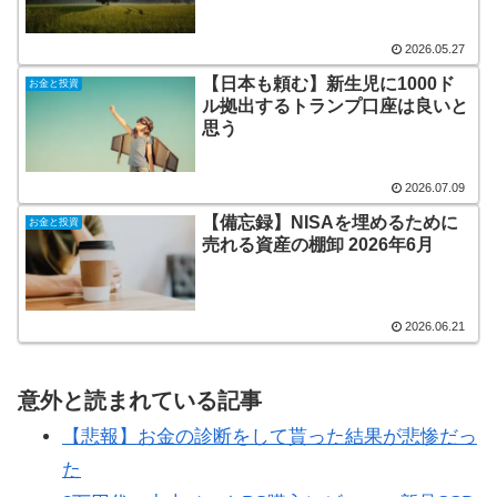
2026.05.27
【日本も頼む】新生児に1000ド
お金と投資
ル拠出するトランプ口座は良いと
思う
2026.07.09
【備忘録】NISAを埋めるために
お金と投資
売れる資産の棚卸 2026年6月
2026.06.21
意外と読まれている記事
【悲報】お金の診断をして貰った結果が悲惨だっ
た