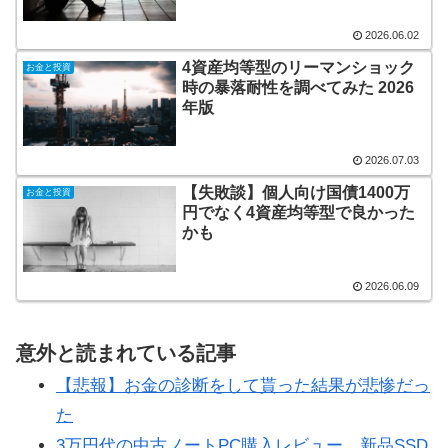
2026.06.02
4資産均等型のリーマンショック
お金と投資
時の暴落耐性を調べてみた 2026
年版
2026.07.03
【失敗談】個人向け国債1400万
お金と投資
円でなく4資産均等型で良かった
かも
2026.06.09
意外と読まれている記事
【悲報】お金の診断をして貰った結果が悲惨だっ
た
3万円代の中古ノートPC購入レビュー。新品SSD