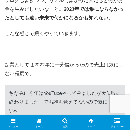
ブログも書きつつ、リアルで繋がった人たちと何かお
金を生みだしたいな、と。
2023年では形にならなかっ
たとしても遠い未来で何かになるかも知れない。
こんな感じで緩くやっていきます。
副業としては2022年に十分儲かったので売上は気にし
ない程度で。
ちなみに今年はYouTubeやってみましたが大失敗に
終わりました。でも誰も覚えてないので気にしな
いw
チャレンジして失敗しつつ、そのうち当たるもの
メニュー
ホーム
検索
トップ
サイドバー