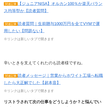
【ジュニアNISA】オルカン100％か楽天バラン
関連記事
ス均等型か【読者質問】
読者質問｜生前贈与1000万円を全てVYMで運
関連記事
用したい【問題ない】
※リンクは新しいタブで開きます
辛いときを支えてくれたのも読者様ですね。
読者メッセージ｜営業からホワイト工場へ転職
関連記事
したら大正解でした【超本音】
※リンクは新しいタブで開きます
リストラされて次の仕事をどうしようか？と悩んでい