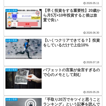
2026.05.11
【早く投資をする重要性】20歳か
お金と投資
ら月5万×10年投資すると後は放
置で良い
2026.06.30
【いくつクリアできてる？】投資
お金と投資
をしているだけで上位10%
2026.07.18
バフェットの言葉が金言すぎるの
お金と投資
で心のメモとして刻む
2026.05.26
「手取り20万でキツイと思うこと
お金と投資
ランキング」という記事を読んで