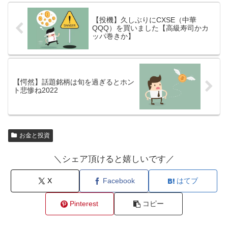
【投機】久しぶりにCXSE（中華
QQQ）を買いました【高級寿司かカ
ッパ巻きか】
【愕然】話題銘柄は旬を過ぎるとホン
ト悲惨ね2022
お金と投資
＼シェア頂けると嬉しいです／
X
Facebook
はてブ
Pinterest
コピー