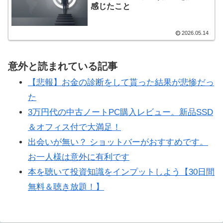
感じたこと
2026.05.14
意外と読まれている記事
【悲報】お金の診断をして貰った結果が悲惨だっ
た
3万円代の中古ノートPC購入レビュー。新品SSD
＆オフィス付で大満足！
出会いが無い？ ショットバーがおすすめです。
お一人様は意外に有利です
本を聴いて投資知識をインプットしよう【30日間
無料＆聴き放題！】