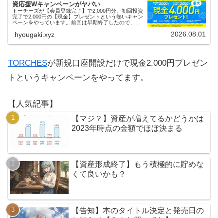
資応援Wキャンペーンがヤバい
トーチーズが【会員登録完了】で2,000円分、初回投資
完了で2,000円の【現金】プレゼントという熱いキャン
ペーンをやっています。前回は早期終了したので、使
える人はお早めにどうぞ。
2026.08.01
hyougaki.xyz
TORCHES
が新規口座開設だけで現金2,000円プレゼン
トというキャンペーンをやってます。
【人気記事】
【マジ？】資産が増えてるかどうかは
2023年時点の金額でほぼ決まる
【資産形成終了】もう積極的に貯めな
くて良いかも？
【告知】本のタイトル決定と発売日の