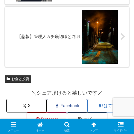
【悲報】管理人ガチ底辺職と判明
お金と投資
＼シェア頂けると嬉しいです／
X
Facebook
はてブ
Pinterest
コピー
メニュー
ホーム
検索
トップ
サイドバー