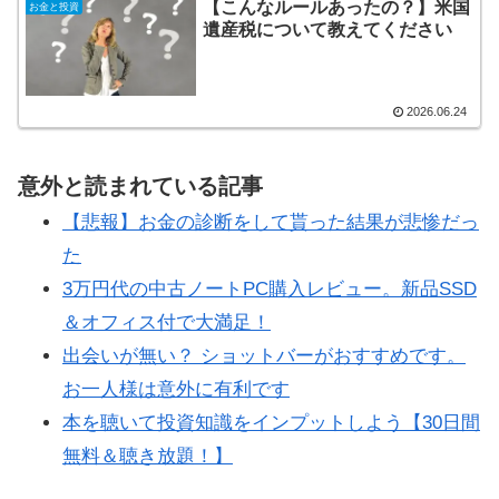
【こんなルールあったの？】米国
お金と投資
遺産税について教えてください
2026.06.24
意外と読まれている記事
【悲報】お金の診断をして貰った結果が悲惨だっ
た
3万円代の中古ノートPC購入レビュー。新品SSD
＆オフィス付で大満足！
出会いが無い？ ショットバーがおすすめです。
お一人様は意外に有利です
本を聴いて投資知識をインプットしよう【30日間
無料＆聴き放題！】