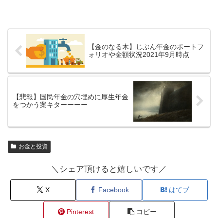
【金のなる木】じぶん年金のポートフ
ォリオや金額状況2021年9月時点
【悲報】国民年金の穴埋めに厚生年金
をつかう案キターーーー
お金と投資
＼シェア頂けると嬉しいです／
X
Facebook
はてブ
Pinterest
コピー