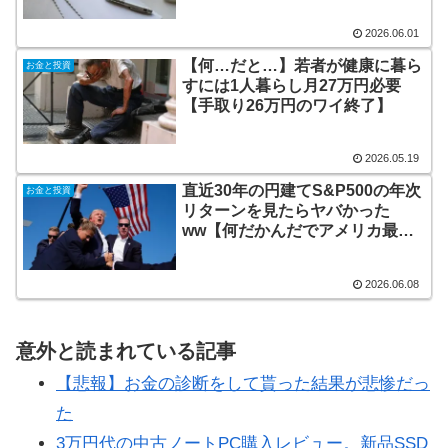
2026.06.01
【何…だと…】若者が健康に暮ら
お金と投資
すには1人暮らし月27万円必要
【手取り26万円のワイ終了】
2026.05.19
直近30年の円建てS&P500の年次
お金と投資
リターンを見たらヤバかった
ww【何だかんだでアメリカ最強
w】
2026.06.08
意外と読まれている記事
【悲報】お金の診断をして貰った結果が悲惨だっ
た
3万円代の中古ノートPC購入レビュー。新品SSD