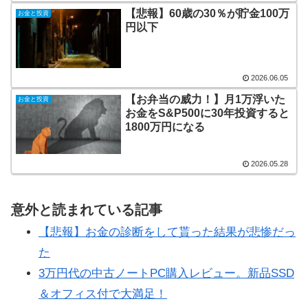
【悲報】60歳の30％が貯金100万
お金と投資
円以下
2026.06.05
【お弁当の威力！】月1万浮いた
お金と投資
お金をS&P500に30年投資すると
1800万円になる
2026.05.28
意外と読まれている記事
【悲報】お金の診断をして貰った結果が悲惨だっ
た
3万円代の中古ノートPC購入レビュー。新品SSD
＆オフィス付で大満足！